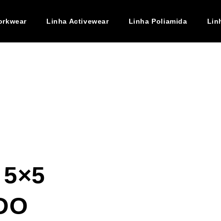
orkwear
Linha Activewear
Linha Poliamida
Lin
 5×5
ESINADO II
DO
icado