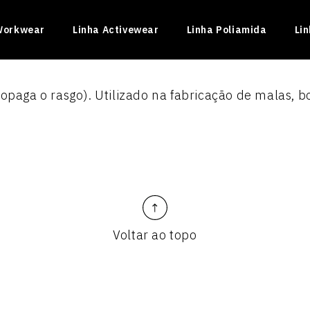
Workwear
Linha Activewear
Linha Poliamida
Li
opaga o rasgo). Utilizado na fabricação de malas, bo
Voltar ao topo
INADO II
ficado