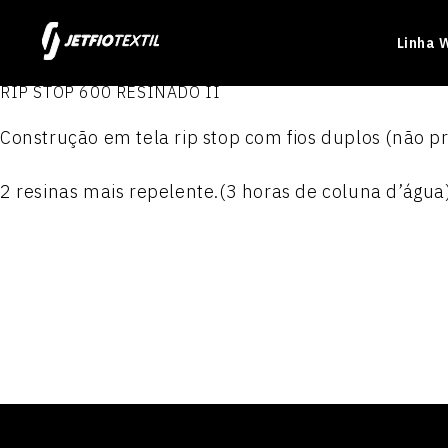
Linha 
RIP STOP 600 RESINADO II
Construção em tela rip stop com fios duplos (não pr
2 resinas mais repelente.(3 horas de coluna d’água
Produtos
Produtos
Produtos
Produtos
ELASTON JET 1.6
JET TEL PLUS
NYLON PARAQUEDAS
POLIÉSTER 100
PRIME JET
ACTION JET
NYLON PARAQUEDAS RES
POLIÉSTER 300
JET WORKER
MILLENNIUM
Nylon Paraquedas Plasti
POLIÉSTER 300 P.T.