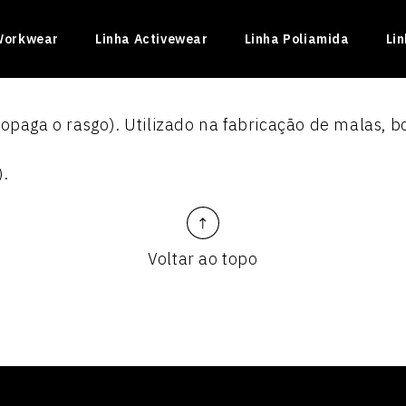
Workwear
Linha Activewear
Linha Poliamida
Li
opaga o rasgo). Utilizado na fabricação de malas, bo
).
Voltar ao topo
INADO II
ficado