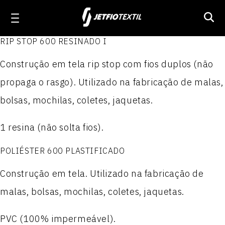
RIP STOP 600 RESINADO I
Linha Workwear
Construção em tela rip stop com fios duplos (não
Produtos
Produtos
Produtos
Produtos
propaga o rasgo). Utilizado na fabricação de malas,
ELASTON JET 1.6
Linha Activewear
JET TEL PLUS
NYLON PARAQUEDAS
POLIÉSTER 100
bolsas, mochilas, coletes, jaquetas.
PRIME JET
ACTION JET
NYLON PARAQUEDAS RESINADO II
POLIÉSTER 300
1 resina (não solta fios).
Linha Poliamida
JET WORKER
MILLENNIUM
Nylon Paraquedas Plastificado
POLIÉSTER 300 P.T.
POLIÉSTER 600 PLASTIFICADO
Linha Técnica
Construção em tela. Utilizado na fabricação de
WORKER JET MIX
MILLENNIUM REPELENTE
NYLON 100
POLIÉSTER 300 RESINADO I
malas, bolsas, mochilas, coletes, jaquetas.
Sobre a Jetfio
FUSTÃO JET
STRETCH JET
NYLON 100 RESINADO II
POLIÉSTER 300 RESINADO II
PVC (100% impermeável).