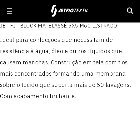
JET FIT BLOCK MATELASSÊ 5X5 M60 LISTRADO
Linha Workwear
Ideal para confecções que necessitam de
Produtos
Produtos
Produtos
Produtos
resistência à água, óleo e outros líquidos que
ELASTON JET 1.6
Linha Activewear
JET TEL PLUS
NYLON PARAQUEDAS
POLIÉSTER 100
causam manchas. Construção em tela com fios
mais concentrados formando uma membrana
PRIME JET
ACTION JET
NYLON PARAQUEDAS RESINADO II
POLIÉSTER 300
Linha Poliamida
sobre o tecido que suporta mais de 50 lavagens.
JET WORKER
MILLENNIUM
Nylon Paraquedas Plastificado
POLIÉSTER 300 P.T.
Com acabamento brilhante.
Linha Técnica
WORKER JET MIX
MILLENNIUM REPELENTE
NYLON 100
POLIÉSTER 300 RESINADO I
Sobre a Jetfio
FUSTÃO JET
STRETCH JET
NYLON 100 RESINADO II
POLIÉSTER 300 RESINADO II