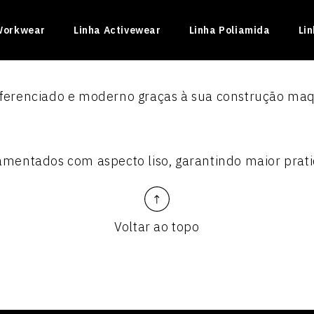
Workwear
Linha Activewear
Linha Poliamida
Li
 diferenciado e moderno graças à sua construção ma
ilamentados com aspecto liso, garantindo maior prat
Voltar ao topo
INADO II
ficado