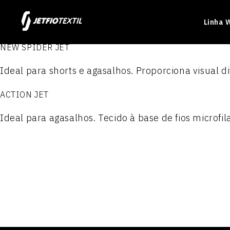
Linha 
NEW SPIDER JET
Ideal para shorts e agasalhos. Proporciona visual
ACTION JET
Ideal para agasalhos. Tecido à base de fios microf
Produtos
Produtos
Produtos
Produtos
ELASTON JET 1.6
JET TEL PLUS
NYLON PARAQUEDAS
POLIÉSTER 100
PRIME JET
ACTION JET
NYLON PARAQUEDAS RES
POLIÉSTER 300
JET WORKER
MILLENNIUM
Nylon Paraquedas Plasti
POLIÉSTER 300 P.T.