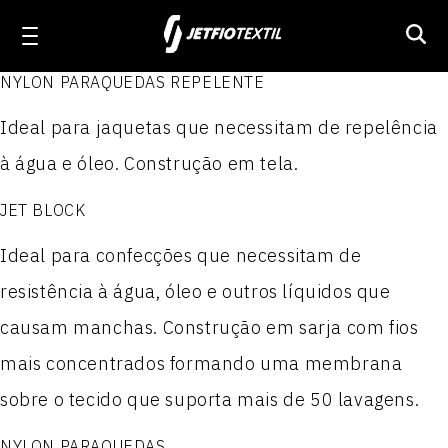
NYLON PARAQUEDAS REPELENTE
Linha Workwear
Ideal para jaquetas que necessitam de repelência
Produtos
Produtos
Produtos
Produtos
à água e óleo. Construção em tela.
ELASTON JET 1.6
Linha Activewear
JET TEL PLUS
NYLON PARAQUEDAS
POLIÉSTER 100
JET BLOCK
PRIME JET
ACTION JET
NYLON PARAQUEDAS RESINADO II
POLIÉSTER 300
Linha Poliamida
Ideal para confecções que necessitam de
resistência à água, óleo e outros líquidos que
JET WORKER
MILLENNIUM
Nylon Paraquedas Plastificado
POLIÉSTER 300 P.T.
causam manchas. Construção em sarja com fios
Linha Técnica
WORKER JET MIX
MILLENNIUM REPELENTE
NYLON 100
POLIÉSTER 300 RESINADO I
mais concentrados formando uma membrana
sobre o tecido que suporta mais de 50 lavagens.
Sobre a Jetfio
FUSTÃO JET
STRETCH JET
NYLON 100 RESINADO II
POLIÉSTER 300 RESINADO II
NYLON PARAQUEDAS