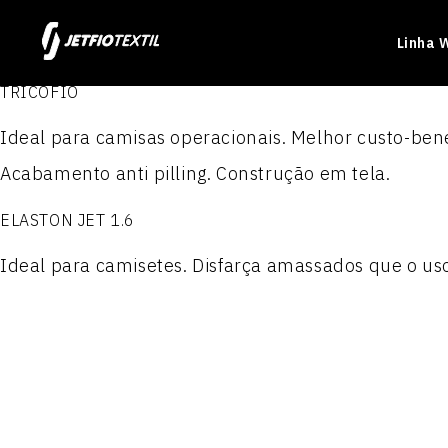
Linha 
TRICOFIO
Ideal para camisas operacionais. Melhor custo-bene
Acabamento anti pilling. Construção em tela.
ELASTON JET 1.6
Produtos
Produtos
Produtos
Produtos
Ideal para camisetes. Disfarça amassados que o uso
ELASTON JET 1.6
JET TEL PLUS
NYLON PARAQUEDAS
POLIÉSTER 100
PRIME JET
ACTION JET
NYLON PARAQUEDAS RES
POLIÉSTER 300
JET WORKER
MILLENNIUM
Nylon Paraquedas Plasti
POLIÉSTER 300 P.T.