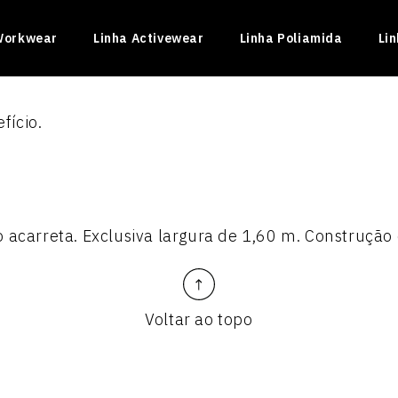
Workwear
Linha Activewear
Linha Poliamida
Li
fício.
 acarreta. Exclusiva largura de 1,60 m. Construção 
INADO II
Voltar ao topo
ficado