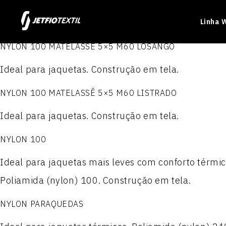
Linha 
NYLON 100 MATELASSÊ 5×5 M60 LOSANGO
Ideal para jaquetas. Construção em tela.
NYLON 100 MATELASSÊ 5×5 M60 LISTRADO
Ideal para jaquetas. Construção em tela.
Produtos
Produtos
Produtos
Produtos
NYLON 100
ELASTON JET 1.6
JET TEL PLUS
NYLON PARAQUEDAS
POLIÉSTER 100
Ideal para jaquetas mais leves com conforto térmic
PRIME JET
ACTION JET
NYLON PARAQUEDAS RES
POLIÉSTER 300
Poliamida (nylon) 100. Construção em tela.
NYLON PARAQUEDAS
JET WORKER
MILLENNIUM
Nylon Paraquedas Plasti
POLIÉSTER 300 P.T.