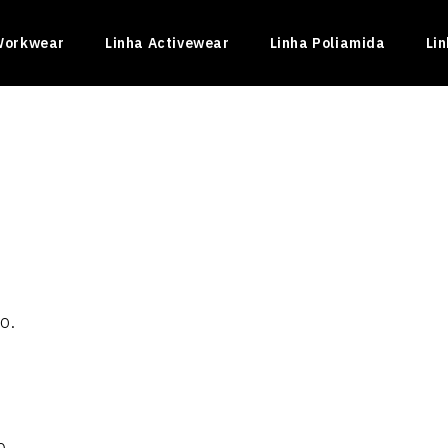
Workwear
Linha Activewear
Linha Poliamida
Li
o.
INADO II
ficado