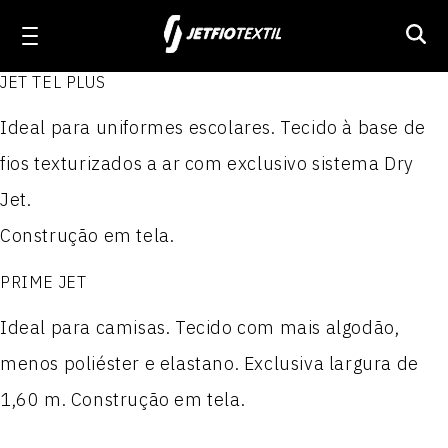
JET TEL PLUS
Linha Workwear
Ideal para uniformes escolares. Tecido à base de
Produtos
Produtos
Produtos
Produtos
fios texturizados a ar com exclusivo sistema Dry
ELASTON JET 1.6
Linha Activewear
JET TEL PLUS
NYLON PARAQUEDAS
POLIÉSTER 100
Jet.
Construção em tela.
PRIME JET
ACTION JET
NYLON PARAQUEDAS RESINADO II
POLIÉSTER 300
Linha Poliamida
PRIME JET
JET WORKER
MILLENNIUM
Nylon Paraquedas Plastificado
POLIÉSTER 300 P.T.
Ideal para camisas. Tecido com mais algodão,
Linha Técnica
WORKER JET MIX
MILLENNIUM REPELENTE
NYLON 100
POLIÉSTER 300 RESINADO I
menos poliéster e elastano. Exclusiva largura de
1,60 m. Construção em tela.
Sobre a Jetfio
FUSTÃO JET
STRETCH JET
NYLON 100 RESINADO II
POLIÉSTER 300 RESINADO II