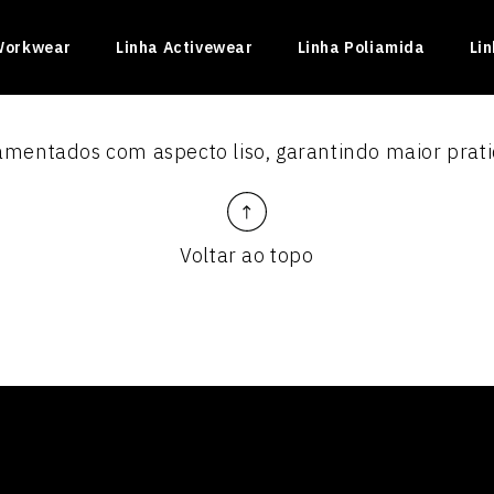
Workwear
Linha Activewear
Linha Poliamida
Li
ilamentados com aspecto liso, garantindo maior prat
Voltar ao topo
INADO II
ficado