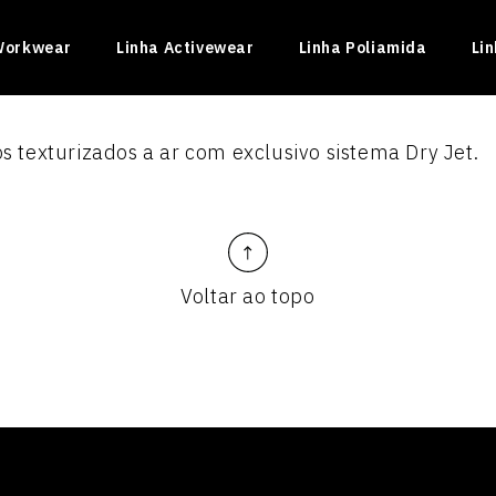
Workwear
Linha Activewear
Linha Poliamida
Li
os texturizados a ar com exclusivo sistema Dry Jet.
Voltar ao topo
INADO II
ficado