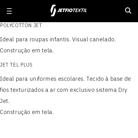
POLYCOTTON JET
Linha Workwear
Ideal para roupas infantis. Visual canelado.
Produtos
Produtos
Produtos
Produtos
Construção em tela.
ELASTON JET 1.6
Linha Activewear
JET TEL PLUS
NYLON PARAQUEDAS
POLIÉSTER 100
JET TEL PLUS
PRIME JET
ACTION JET
NYLON PARAQUEDAS RESINADO II
POLIÉSTER 300
Linha Poliamida
Ideal para uniformes escolares. Tecido à base de
fios texturizados a ar com exclusivo sistema Dry
JET WORKER
MILLENNIUM
Nylon Paraquedas Plastificado
POLIÉSTER 300 P.T.
Jet.
Linha Técnica
WORKER JET MIX
MILLENNIUM REPELENTE
NYLON 100
POLIÉSTER 300 RESINADO I
Construção em tela.
Sobre a Jetfio
FUSTÃO JET
STRETCH JET
NYLON 100 RESINADO II
POLIÉSTER 300 RESINADO II