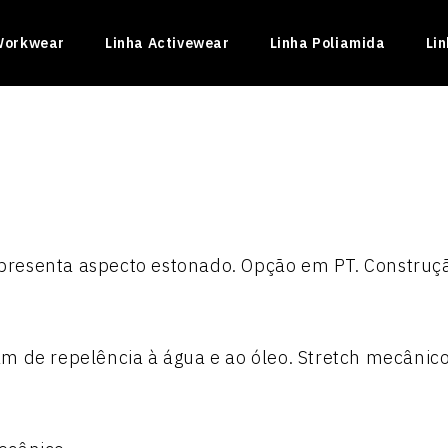
Workwear
Linha Activewear
Linha Poliamida
Li
resenta aspecto estonado. Opção em PT. Construçã
INADO II
m de repelência à água e ao óleo. Stretch mecânico
ficado