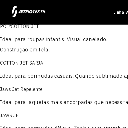
Linha 
POLYCOTTON JET
Ideal para roupas infantis. Visual canelado.
Construção em tela.
COTTON JET SARJA
Produtos
Produtos
Produtos
Produtos
Ideal para bermudas casuais. Quando sublimado ap
ELASTON JET 1.6
JET TEL PLUS
NYLON PARAQUEDAS
POLIÉSTER 100
Jaws Jet Repelente
PRIME JET
ACTION JET
NYLON PARAQUEDAS RES
POLIÉSTER 300
Ideal para jaquetas mais encorpadas que necessita
JAWS JET
JET WORKER
MILLENNIUM
Nylon Paraquedas Plasti
POLIÉSTER 300 P.T.