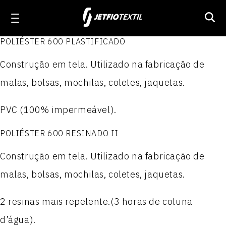
POLIÉSTER 600 PLASTIFICADO
Linha Workwear
Construção em tela. Utilizado na fabricação de
Produtos
Produtos
Produtos
Produtos
malas, bolsas, mochilas, coletes, jaquetas.
ELASTON JET 1.6
Linha Activewear
JET TEL PLUS
NYLON PARAQUEDAS
POLIÉSTER 100
PVC (100% impermeável).
PRIME JET
ACTION JET
NYLON PARAQUEDAS RESINADO II
POLIÉSTER 300
Linha Poliamida
POLIÉSTER 600 RESINADO II
JET WORKER
MILLENNIUM
Nylon Paraquedas Plastificado
POLIÉSTER 300 P.T.
Construção em tela. Utilizado na fabricação de
Linha Técnica
malas, bolsas, mochilas, coletes, jaquetas.
WORKER JET MIX
MILLENNIUM REPELENTE
NYLON 100
POLIÉSTER 300 RESINADO I
2 resinas mais repelente.(3 horas de coluna
Sobre a Jetfio
FUSTÃO JET
STRETCH JET
NYLON 100 RESINADO II
POLIÉSTER 300 RESINADO II
d’água).