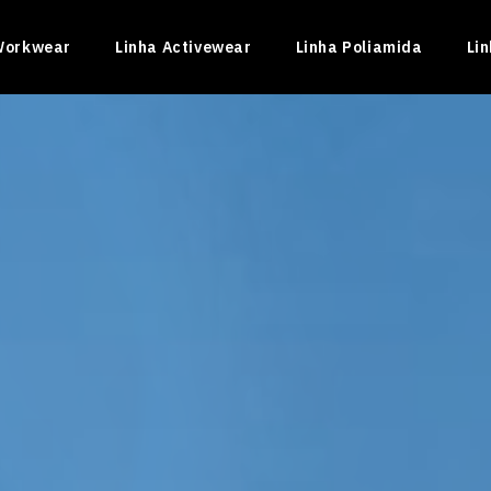
Workwear
Linha Activewear
Linha Poliamida
Li
INADO II
ficado