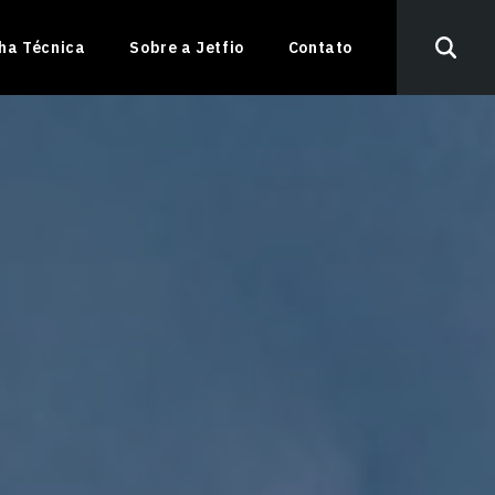
nha Técnica
Sobre a Jetfio
Contato